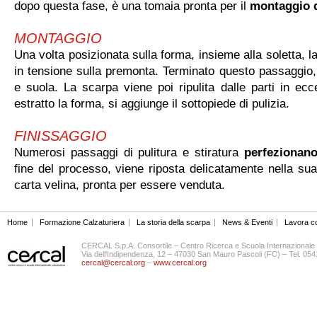
dopo questa fase, è una tomaia pronta per il
montaggio d
MONTAGGIO
Una volta posizionata sulla forma, insieme alla soletta, 
in tensione sulla premonta. Terminato questo passaggio,
e suola. La scarpa viene poi ripulita dalle parti in e
estratto la forma, si aggiunge il sottopiede di pulizia.
FINISSAGGIO
Numerosi passaggi di pulitura e stiratura
perfezionano
fine del processo, viene riposta delicatamente nella sua
carta velina, pronta per essere venduta.
Home
Formazione Calzaturiera
La storia della scarpa
News & Eventi
Lavora c
CERCAL S.p.A. Consortile – Centro Ricerca e Scuola Internazionale 
Via dell'Indipendenza, 12 – 47030 San Mauro Pascoli (FC) – Tel. 0
cercal@cercal.org
–
www.cercal.org