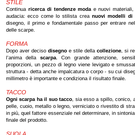
STILE
Continua
ricerca di tendenze moda
e nuovi materiali,
audacia: ecco come lo stilista crea
nuovi modelli di
disegno, il primo e fondamentale passo per entrare nel
delle scarpe.
FORMA
Dopo aver deciso
disegno
e stile della
collezione
, si r
l’anima della
scarpa
. Con grande attenzione, sensib
proporzioni, un pezzo di legno viene levigato e smussat
struttura - detta anche impalcatura o corpo - su cui dise
millimetro è importante e condiziona il risultato finale.
TACCO
Ogni scarpa ha il suo tacco
, sia esso a spillo, conico, 
pelle, cuoio, metallo o legno, verniciato o rivestito di stra
in più, quel fattore essenziale nel determinare, in sintonia
finale del prodotto.
SUOLA