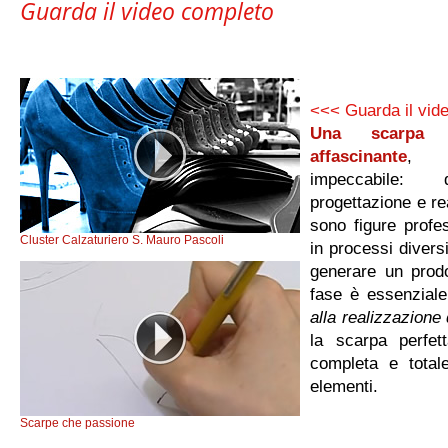
Guarda il video completo
<<< Guarda il vide
Una scarpa
affascinante
, d
impeccabile:
progettazione e rea
sono figure profes
Cluster Calzaturiero S. Mauro Pascoli
in processi divers
generare un prodo
fase è essenzial
alla realizzazione
la scarpa perfet
completa e totale
elementi.
Scarpe che passione