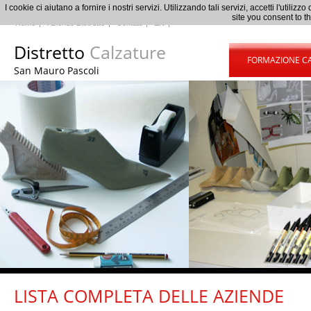
I cookie ci aiutano a fornire i nostri servizi. Utilizzando tali servizi, accetti l'uti
site you consent to t
Home
Aziende Distretto
Contatti
EN
Distretto
Calzature
FORMAZIONE C
San Mauro Pascoli
LISTA COMPLETA DELLE AZIENDE