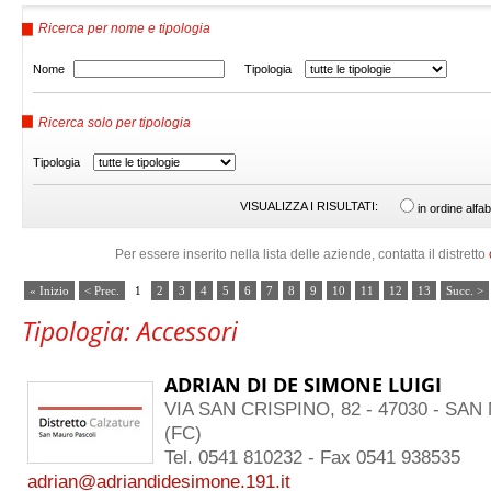
Ricerca per nome e tipologia
Nome
Tipologia
Ricerca solo per tipologia
Tipologia
VISUALIZZA I RISULTATI:
in ordine alfab
Per essere inserito nella lista delle aziende, contatta il distretto
« Inizio
< Prec.
1
2
3
4
5
6
7
8
9
10
11
12
13
Succ. >
Tipologia: Accessori
ADRIAN DI DE SIMONE LUIGI
VIA SAN CRISPINO, 82 - 47030 - SA
(FC)
Tel. 0541 810232 - Fax 0541 938535
adrian@adriandidesimone.191.it