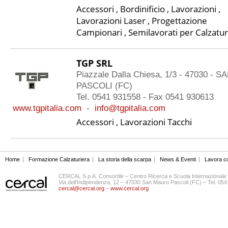
Accessori , Bordinificio , Lavorazioni ,
Lavorazioni Laser , Progettazione
Campionari , Semilavorati per Calzatu
TGP SRL
Piazzale Dalla Chiesa, 1/3 - 47030 -
PASCOLI (FC)
Tel. 0541 931558 - Fax 0541 930613
www.tgpitalia.com
-
info@tgpitalia.com
Accessori , Lavorazioni Tacchi
Home
Formazione Calzaturiera
La storia della scarpa
News & Eventi
Lavora c
CERCAL S.p.A. Consortile – Centro Ricerca e Scuola Internazionale 
Via dell'Indipendenza, 12 – 47030 San Mauro Pascoli (FC) – Tel. 0
cercal@cercal.org
–
www.cercal.org