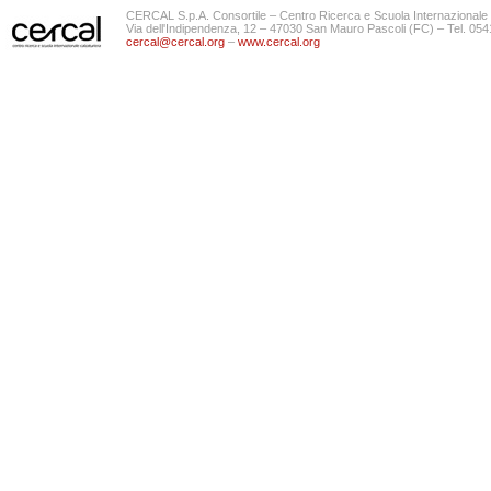
CERCAL S.p.A. Consortile – Centro Ricerca e Scuola Internazionale 
Via dell'Indipendenza, 12 – 47030 San Mauro Pascoli (FC) – Tel. 0
cercal@cercal.org
–
www.cercal.org