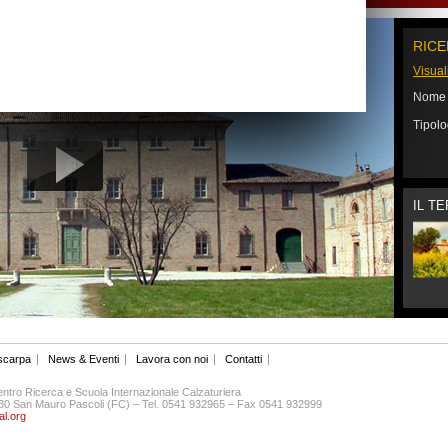
RICE
Visual
Nom
Tipol
IL T
 scarpa
News & Eventi
Lavora con noi
Contatti
tro Ricerca e Scuola Internazionale Calzaturiera
7030 San Mauro Pascoli (FC) – Tel. 0541 932965 – Fax 0541 932999
l.org