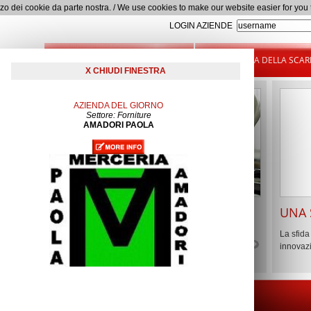
Lista delle aziende calzaturiere del Distretto di San
l'utilizzo dei cookie da parte nostra. / We use cookies to make our website easier for yo
LOGIN AZIENDE
FORMAZIONE CALZATURIERA
LA STORIA DELLA SCAR
X CHIUDI FINESTRA
AZIENDA DEL GIORNO
Settore: Forniture
AMADORI PAOLA
SCARPE CHE PASSIONE
UNA 
a
Guarda il video completo
La sfida 
innovaz