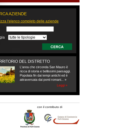
RCA AZIENDE
izza l'elenco completo delle aziende
e
ogia
ERRITORIO DEL DISTRETTO
L'area che circonda San Mauro è
ricca di storia e bellissimi paesaggi.
Popolata fin dai tempi antichi ed è
attraversata dai ponti romani... »
Leggi »
con il contributo di