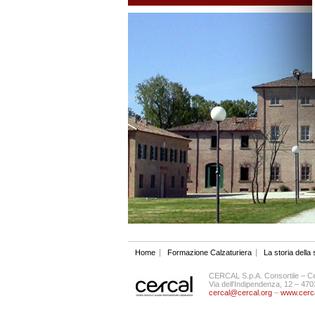
Home
Formazione Calzaturiera
La storia della
CERCAL S.p.A. Consortile – Cen
Via dell'Indipendenza, 12 – 4
cercal@cercal.org
–
www.cerca