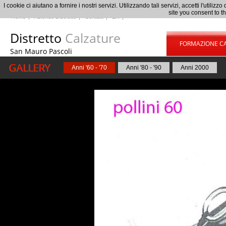
I cookie ci aiutano a fornire i nostri servizi. Utilizzando tali servizi, accetti l'uti
site you consent to t
Home
Aziende Distretto
Contatti
EN
Distretto
Calzature
FORMAZIONE C
San Mauro Pascoli
Anni '60 - '70
Anni '80 - '90
Anni 2000