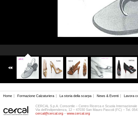
Home
Formazione Calzaturiera
La storia della scarpa
News & Eventi
Lavora c
CERCAL S.p.A. Consortile – Centro Ricerca e Scuola Internazionale 
Via dell'Indipendenza, 12 – 47030 San Mauro Pascoli (FC) – Tel. 0
cercal@cercal.org
–
www.cercal.org